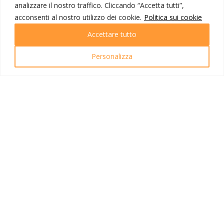
analizzare il nostro traffico. Cliccando “Accetta tutti”,
Destinazioni
Partenze
acconsenti al nostro utilizzo dei cookie.
Politica sui cookie
Emozioni di viaggio
Accettare tutto
Newsletter
Tutti i viaggi
Ricerca Viaggi
Personalizza
INFO UTILI
Link utili
Condizioni di viaggio
Privacy policy