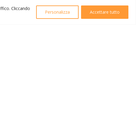
affico. Cliccando
Personalizza
Accettare tutto
Created by
B42