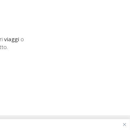
ri
viaggi
o
tto.