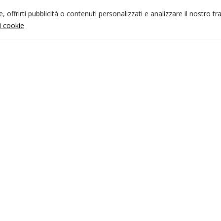
 offrirti pubblicità o contenuti personalizzati e analizzare il nostro tr
ui cookie
NFO UTILI
nk utili
ondizioni di viaggio
rivacy policy