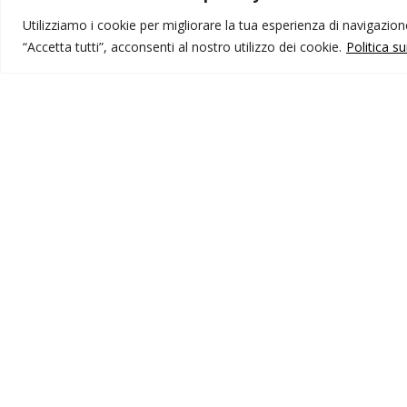
Utilizziamo i cookie per migliorare la tua esperienza di navigazione,
“Accetta tutti”, acconsenti al nostro utilizzo dei cookie.
Politica s
MONDO IOT VIAGGI
I
Corporate
Li
Contatti
C
P
I NOSTRI PRODOTTI
Destinazioni
Partenze
Emozioni di viaggio
Newsletter
Tutti i viaggi
Ricerca Viaggi