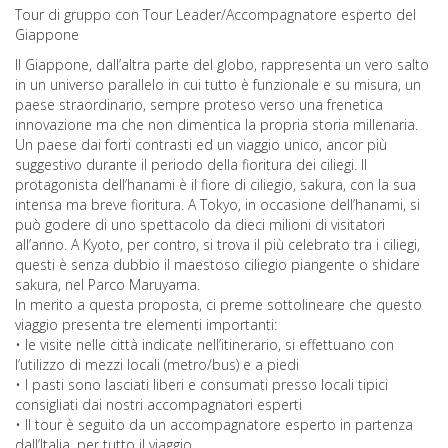
Tour di gruppo con Tour Leader/Accompagnatore esperto del
Giappone
Il Giappone, dall’altra parte del globo, rappresenta un vero salto
in un universo parallelo in cui tutto è funzionale e su misura, un
paese straordinario, sempre proteso verso una frenetica
innovazione ma che non dimentica la propria storia millenaria.
Un paese dai forti contrasti ed un viaggio unico, ancor più
suggestivo durante il periodo della fioritura dei ciliegi. Il
protagonista dell’hanami è il fiore di ciliegio, sakura, con la sua
intensa ma breve fioritura. A Tokyo, in occasione dell’hanami, si
può godere di uno spettacolo da dieci milioni di visitatori
all’anno. A Kyoto, per contro, si trova il più celebrato tra i ciliegi,
questi è senza dubbio il maestoso ciliegio piangente o shidare
sakura, nel Parco Maruyama.
In merito a questa proposta, ci preme sottolineare che questo
viaggio presenta tre elementi importanti:
• le visite nelle città indicate nell’itinerario, si effettuano con
l’utilizzo di mezzi locali (metro/bus) e a piedi
• I pasti sono lasciati liberi e consumati presso locali tipici
consigliati dai nostri accompagnatori esperti
• Il tour è seguito da un accompagnatore esperto in partenza
dall’Italia, per tutto il viaggio