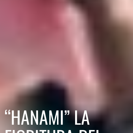
“HANAMI” LA