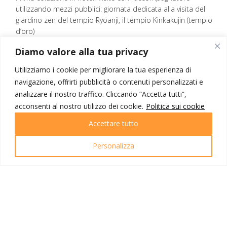
utilizzando mezzi pubblici: giornata dedicata alla visita del
giardino zen del tempio Ryoanji, il tempio Kinkakujin (tempio
d’oro)
Con le sue pareti d’oro, questa costruzione emana un’aura
Diamo valore alla tua privacy
mistica e irreale. Una meraviglia che trasporta il visitatore in
una dimensione eterea che lascia di stucco.
Utilizziamo i cookie per migliorare la tua esperienza di
Infine, visita del Nijo Castle. Passeggerete tra le stanze del
navigazione, offrirti pubblicità o contenuti personalizzati e
castello e visiterete i giardini del parco esterno.
analizzare il nostro traffico. Cliccando “Accetta tutti”,
In pieno contrasto potrete poi provare l’esperienza più viva e
acconsenti al nostro utilizzo dei cookie.
Politica sui cookie
coinvolgente della città, attraversando il Mercato Nishiki. Un
grande mercato i cui banchi straripano di verdure curiose ed
Accettare tutto
esotiche, specialità del luogo, ed una serie di banchi dove
provare lo street food più economico, fresco e caratteristico
Personalizza
del Giappone.
Pernottamento in hotel.
10° giorno
Kyoto - Nara - Fushimi Inari - Kyoto