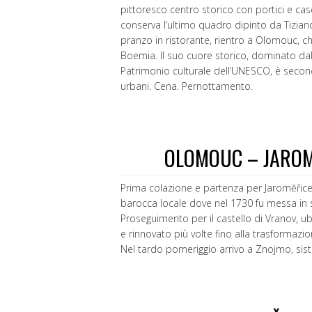
pittoresco centro storico con portici e ca
conserva l’ultimo quadro dipinto da Tiziano
pranzo in ristorante, rientro a Olomouc, ch
Boemia. Il suo cuore storico, dominato dalla
Patrimonio culturale dell’UNESCO, è secon
urbani. Cena. Pernottamento.
OLOMOUC – JAROM
Prima colazione e partenza per Jaromĕřice p
barocca locale dove nel 1730 fu messa in 
Proseguimento per il castello di Vranov, ub
e rinnovato più volte fino alla trasformazion
Nel tardo pomeriggio arrivo a Znojmo, sis