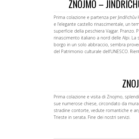
ZNOJMO – JINDŘICH
Prima colazione e partenza per Jindřichův Hr
e l’elegante castello rinascimentale, un te
superficie della peschiera Vajgar. Pranzo. 
rinascimento italiano a nord delle Alpi. La 
borgo in un solo abbraccio, sembra proven
del Patrimonio culturale dell’UNESCO. Rie
ZNOJ
Prima colazione e visita di Znojmo, splendid
sue numerose chiese, circondato da mura m
stradine contorte, vedute romantiche e angol
Trieste in serata. Fine dei nostri servizi.