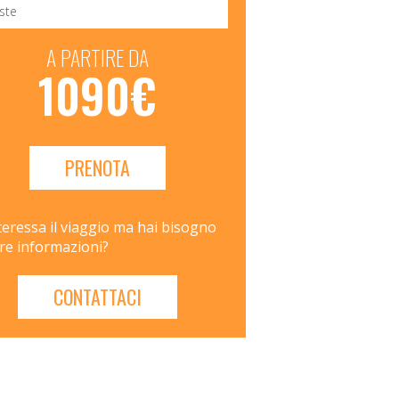
A PARTIRE DA
1090€
PRENOTA
teressa il viaggio ma hai bisogno
tre informazioni?
CONTATTACI