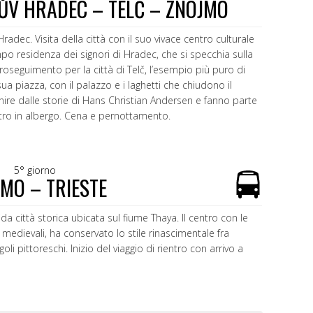
ŮV HRADEC – TELČ – ZNOJMO
adec. Visita della città con il suo vivace centro culturale
mpo residenza dei signori di Hradec, che si specchia sulla
Proseguimento per la città di Telč, l’esempio più puro di
sua piazza, con il palazzo e i laghetti che chiudono il
ire dalle storie di Hans Christian Andersen e fanno parte
ntro in albergo. Cena e pernottamento.
5° giorno
MO – TRIESTE
a città storica ubicata sul fiume Thaya. Il centro con le
edievali, ha conservato lo stile rinascimentale fra
i pittoreschi. Inizio del viaggio di rientro con arrivo a