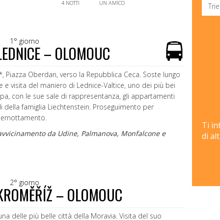
4 NOTTI
UN AMICO
1° giorno
 LEDNICE – OLOMOUC
*, Piazza Oberdan, verso la Repubblica Ceca. Soste lungo
e e visita del maniero di Lednice-Valtice, uno dei più bei
pa, con le sue sale di rappresentanza, gli appartamenti
di della famiglia Liechtenstein. Proseguimento per
pernottamento.
Ti in
 d’avvicinamento da Udine, Palmanova, Monfalcone e
di al
2° giorno
KROMĚŘÍŽ – OLOMOUC
a delle più belle città della Moravia. Visita del suo