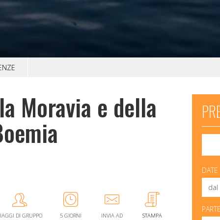
TENZE
lla Moravia e della
PRE
Boemia
DATE
PART
IAGGI DI GRUPPO
5 GIORNI
INVIA AD
STAMPA