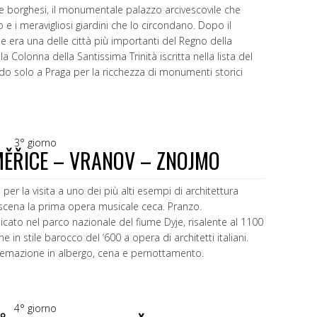
se borghesi, il monumentale palazzo arcivescovile che
 e i meravigliosi giardini che lo circondano. Dopo il
e era una delle città più importanti del Regno della
 Colonna della Santissima Trinità iscritta nella lista del
do solo a Praga per la ricchezza di monumenti storici
3° giorno
ĚŘICE – VRANOV – ZNOJMO
er la visita a uno dei più alti esempi di architettura
scena la prima opera musicale ceca. Pranzo.
icato nel parco nazionale del fiume Dyje, risalente al 1100
e in stile barocco del ‘600 a opera di architetti italiani.
temazione in albergo, cena e pernottamento.
4° giorno