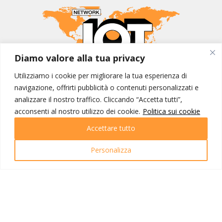
Diamo valore alla tua privacy
Utilizziamo i cookie per migliorare la tua esperienza di
MONDO IOT VIAGGI
navigazione, offrirti pubblicità o contenuti personalizzati e
Corporate
analizzare il nostro traffico. Cliccando “Accetta tutti”,
Contatti
acconsenti al nostro utilizzo dei cookie.
Politica sui cookie
Accettare tutto
I NOSTRI PRODOTTI
Destinazioni
Personalizza
Partenze
Emozioni di viaggio
Newsletter
Tutti i viaggi
Ricerca Viaggi