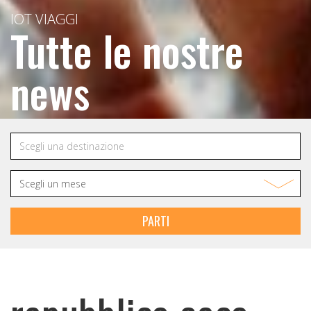
IOT VIAGGI
Tutte le nostre
news
PARTI