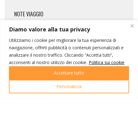
NOTE VIAGGIO
Diamo valore alla tua privacy
La quota include
Utilizziamo i cookie per migliorare la tua esperienza di
navigazione, offrirti pubblicità o contenuti personalizzati e
Voli internazionali Royal Air Maroc in
analizzare il nostro traffico. Cliccando “Accetta tutti”,
classe economica;
acconsenti al nostro utilizzo dei cookie.
Politica sui cookie
Tasse aeroportuali € 165,00 (calcolate in
data 14/04/2026 e variabili fino
Accettare tutto
all’emissione dei biglietti);
Sistemazione per 7 notti in alberghi di
Personalizza
cat. 4 stelle e 1 notte in campo tendato;
Trattamento di pensione completa dalla
colazione del secondo alla colazione
dell’ultimo giorno;
Tutti i trasferimenti, le visite e le
escursioni menzionate;
Guida locale parlante italiano;
Tasse e percentuali di servizio;