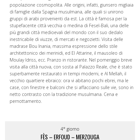
popolazione cosmopolita. Alle origini, infatti, giunsero migliaia
di famiglie dalla Spagna musulmana, alle quali si unirono
gruppi di arabi provenienti da est. La città è famosa per la
stupefacente città vecchia o medina di Fesel-Bali, una delle
più grandi città medioevali del mondo con il suo dedalo
inestricabile di viuzze, di mercati e negozietti. Visita delle
madrase Bou Inania, massima espressione dello stile
architettonico dei merinidi, ed El Attarine, il mausoleo di
Moulay Idriss, ecc. Pranzo in ristorante. Nel pomeriggio breve
visita alla città nuova, con sosta al Palazzo Reale, che è stato
superbamente restaurato in tempi moderni, e Al Mellah, il
vecchio quartiere ebraico: ora vi abitano pochi ebrei, ma le
case, con finestre e balconi che si affacciano sulle vie, sono in
netto contrasto con la tradizione musulmana. Cena e
pernottamento.
4° giorno
FÈS – ERFOUD – MERZOUGA