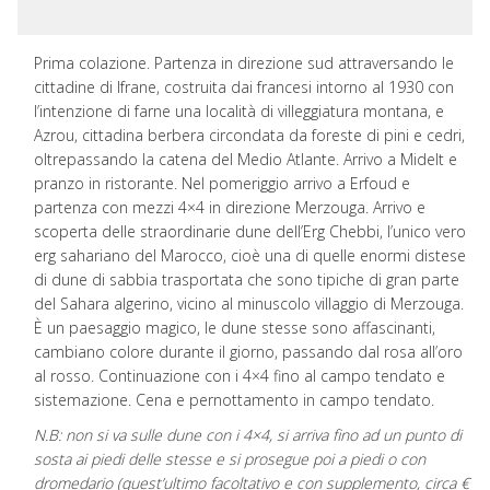
Prima colazione. Partenza in direzione sud attraversando le
cittadine di Ifrane, costruita dai francesi intorno al 1930 con
l’intenzione di farne una località di villeggiatura montana, e
Azrou, cittadina berbera circondata da foreste di pini e cedri,
oltrepassando la catena del Medio Atlante. Arrivo a Midelt e
pranzo in ristorante. Nel pomeriggio arrivo a Erfoud e
partenza con mezzi 4×4 in direzione Merzouga. Arrivo e
scoperta delle straordinarie dune dell’Erg Chebbi, l’unico vero
erg sahariano del Marocco, cioè una di quelle enormi distese
di dune di sabbia trasportata che sono tipiche di gran parte
del Sahara algerino, vicino al minuscolo villaggio di Merzouga.
È un paesaggio magico, le dune stesse sono affascinanti,
cambiano colore durante il giorno, passando dal rosa all’oro
al rosso. Continuazione con i 4×4 fino al campo tendato e
sistemazione. Cena e pernottamento in campo tendato.
N.B: non si va sulle dune con i 4×4, si arriva fino ad un punto di
sosta ai piedi delle stesse e si prosegue poi a piedi o con
dromedario (quest’ultimo facoltativo e con supplemento, circa €