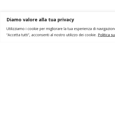
Diamo valore alla tua privacy
Utilizziamo i cookie per migliorare la tua esperienza di navigazione,
“Accetta tutti”, acconsenti al nostro utilizzo dei cookie.
Politica s
MONDO IOT VIAGGI
I
Corporate
Li
Contatti
C
P
I NOSTRI PRODOTTI
Destinazioni
Partenze
Emozioni di viaggio
Newsletter
Tutti i viaggi