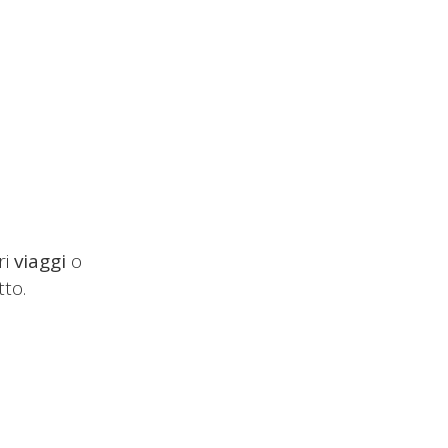
ri
viaggi
o
tto.