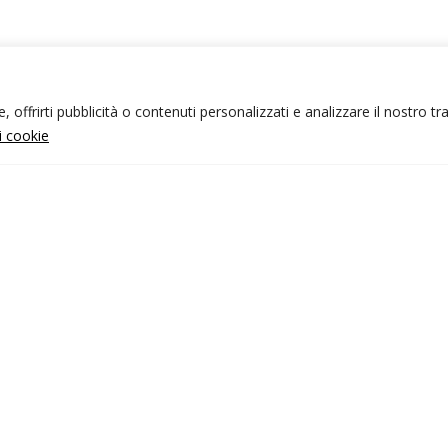
 offrirti pubblicità o contenuti personalizzati e analizzare il nostro tr
ui cookie
NFO UTILI
nk utili
ondizioni di viaggio
rivacy policy