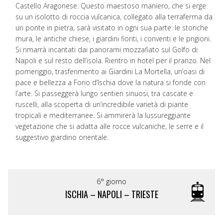
Castello Aragonese. Questo maestoso maniero, che si erge
su un isolotto di roccia vulcanica, collegato alla terraferma da
un ponte in pietra, sarà visitato in ogni sua parte: le storiche
mura, le antiche chiese, i giardini fioriti, i conventi e le prigioni.
Si rimarrà incantati dai panorami mozzafiato sul Golfo di
Napoli e sul resto dell’isola. Rientro in hotel per il pranzo. Nel
pomeriggio, trasferimento ai Giardini La Mortella, un’oasi di
pace e bellezza a Forio d’Ischia dove la natura si fonde con
l’arte. Si passeggerà lungo sentieri sinuosi, tra cascate e
ruscelli, alla scoperta di un’incredibile varietà di piante
tropicali e mediterranee. Si ammirerà la lussureggiante
vegetazione che si adatta alle rocce vulcaniche, le serre e il
suggestivo giardino orientale.
6° giorno
ISCHIA – NAPOLI – TRIESTE