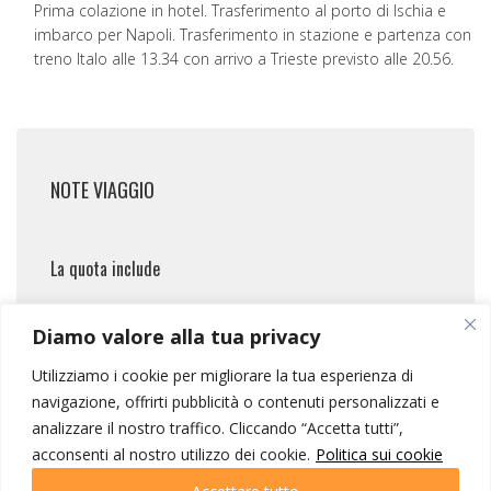
Prima colazione in hotel. Trasferimento al porto di Ischia e
imbarco per Napoli. Trasferimento in stazione e partenza con
treno Italo alle 13.34 con arrivo a Trieste previsto alle 20.56.
NOTE VIAGGIO
La quota include
Biglietto del treno Italo Trieste Napoli
Diamo valore alla tua privacy
Trieste in classe business;
5 notti presso hotel San Francesco 4*
Utilizziamo i cookie per migliorare la tua esperienza di
Forio d’Ischia o similare;
navigazione, offrirti pubblicità o contenuti personalizzati e
Trattamento di pensione completa dalla
analizzare il nostro traffico. Cliccando “Accetta tutti”,
cena del 1° alla colazione dell’ultimo
acconsenti al nostro utilizzo dei cookie.
Politica sui cookie
giorno, compresi 1/2 lt acqua e 1/4 lt
vino;