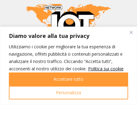
Diamo valore alla tua privacy
Utilizziamo i cookie per migliorare la tua esperienza di
MONDO IOT VIAGGI
navigazione, offrirti pubblicità o contenuti personalizzati e
Corporate
analizzare il nostro traffico. Cliccando “Accetta tutti”,
Contatti
acconsenti al nostro utilizzo dei cookie.
Politica sui cookie
Accettare tutto
I NOSTRI PRODOTTI
Destinazioni
Personalizza
Partenze
Emozioni di viaggio
Newsletter
Tutti i viaggi
Ricerca Viaggi