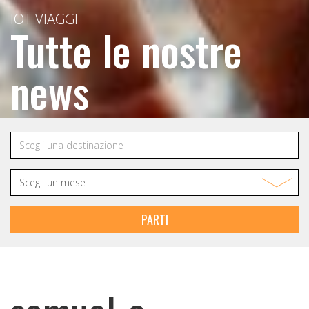
IOT VIAGGI
Tutte le nostre
news
PARTI