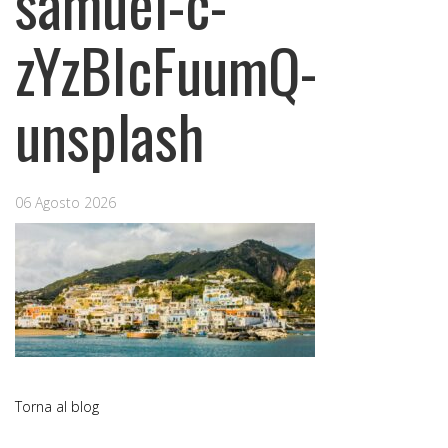
samuel-c-
zYzBIcFuumQ-
unsplash
06 Agosto 2026
Torna al blog