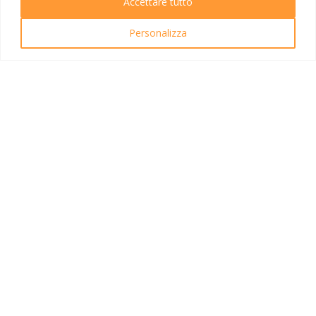
Accettare tutto
Ricerca Viaggi
Personalizza
INFO UTILI
Link utili
Condizioni di viaggio
Privacy policy