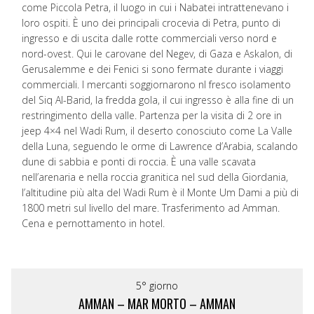
come Piccola Petra, il luogo in cui i Nabatei intrattenevano i
loro ospiti. È uno dei principali crocevia di Petra, punto di
ingresso e di uscita dalle rotte commerciali verso nord e
nord-ovest. Qui le carovane del Negev, di Gaza e Askalon, di
Gerusalemme e dei Fenici si sono fermate durante i viaggi
commerciali. I mercanti soggiornarono nl fresco isolamento
del Siq Al-Barid, la fredda gola, il cui ingresso è alla fine di un
restringimento della valle. Partenza per la visita di 2 ore in
jeep 4×4 nel Wadi Rum, il deserto conosciuto come La Valle
della Luna, seguendo le orme di Lawrence d’Arabia, scalando
dune di sabbia e ponti di roccia. È una valle scavata
nell’arenaria e nella roccia granitica nel sud della Giordania,
l’altitudine più alta del Wadi Rum è il Monte Um Dami a più di
1800 metri sul livello del mare. Trasferimento ad Amman.
Cena e pernottamento in hotel.
5° giorno
AMMAN – MAR MORTO – AMMAN