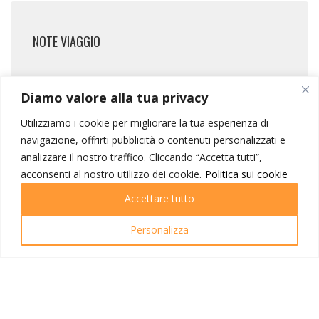
NOTE VIAGGIO
La quota include
Diamo valore alla tua privacy
Assistenza all’arrivo e alla partenza;
Utilizziamo i cookie per migliorare la tua esperienza di
Pullman GT per tutto il tour;
navigazione, offrirti pubblicità o contenuti personalizzati e
6 pernottamenti in hotel 4*;
analizzare il nostro traffico. Cliccando “Accetta tutti”,
Trattamento di mezza pensione;
acconsenti al nostro utilizzo dei cookie.
Politica sui cookie
Ingressi ai siti menzionati nel
Accettare tutto
programma;
Jeep safari 4×4 di 2 ore nel Wadi Rum;
Personalizza
Guida locale parlante italiano;
Visto d’ingresso in Giordania;
Assicurazione sanitaria e bagaglio;
Materiale illustrativo e omaggio IOT.