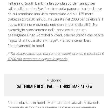
nell’area di South Bank, nella sponda sud del Tamigi, per
salire sulla London Eye, l’iconica ruota panoramica londinese
da cui ammirare una vista mozzafiato dai sui 135 metri
d’altezza (circa 30 minuti). Inaugurata nel 2000 per celebrare il
nuovo millennio è divenuta uno dei simboli della città. Nel
pomeriggio spostamento nella zona ovest per una
passeggiata lungo Portobello Road, celebre strada che ospita
negozi di antiquariato e vintage*. Pranzo e cena liberi.
Pernottamento in hotel.
* Facoltativo afternoon tea con tramezzini, scones e pasticcini €
49,00 (da prenotare e pagare in agenzia)
4° giorno
CATTEDRALE DI ST. PAUL – CHRISTMAS AT KEW
Prima colazione in hotel. Mattinata dedicata alla visita della
Cattedrale di San Paolo (audioguida) per poter ammirare