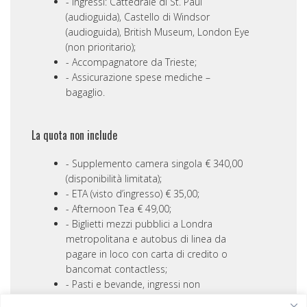
Ingressi: Cattedrale di St. Paul
(audioguida), Castello di Windsor
(audioguida), British Museum, London Eye
(non prioritario);
Accompagnatore da Trieste;
Assicurazione spese mediche –
bagaglio.
La quota non include
Supplemento camera singola € 340,00
(disponibilità limitata);
ETA (visto d’ingresso) € 35,00;
Afternoon Tea € 49,00;
Biglietti mezzi pubblici a Londra
metropolitana e autobus di linea da
pagare in loco con carta di credito o
bancomat contactless;
Pasti e bevande, ingressi non
menzionati, mance e tutto quanto non