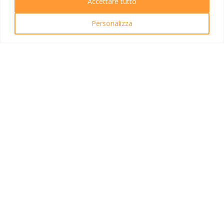
Accettare tutto
Ricerca Viaggi
Personalizza
INFO UTILI
Link utili
Condizioni di viaggio
Privacy policy