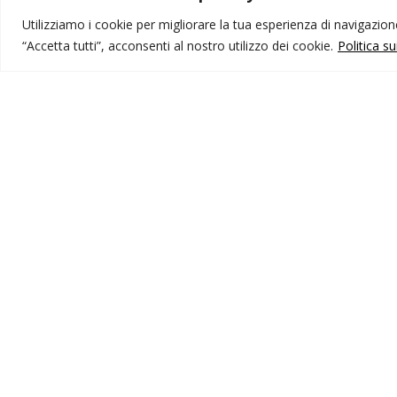
Utilizziamo i cookie per migliorare la tua esperienza di navigazione,
“Accetta tutti”, acconsenti al nostro utilizzo dei cookie.
Politica s
MONDO IOT VIAGGI
I
Corporate
Li
Contatti
C
P
I NOSTRI PRODOTTI
Destinazioni
Partenze
Emozioni di viaggio
Newsletter
Tutti i viaggi
Ricerca Viaggi