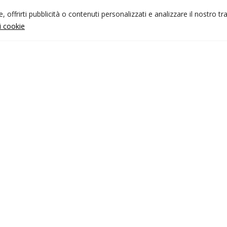
 offrirti pubblicità o contenuti personalizzati e analizzare il nostro tr
ui cookie
NFO UTILI
nk utili
ondizioni di viaggio
rivacy policy