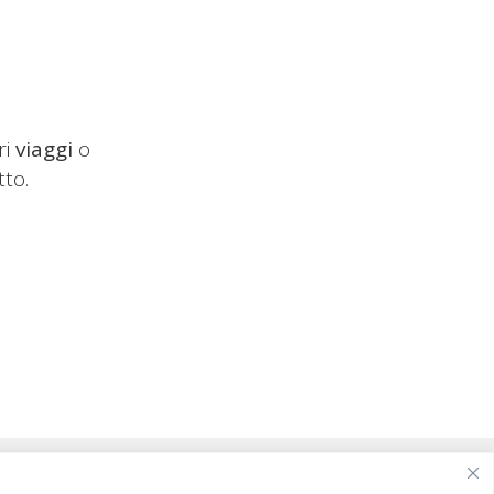
ri
viaggi
o
tto.