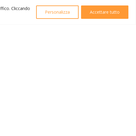
affico. Cliccando
Personalizza
Accettare tutto
Created by
B42