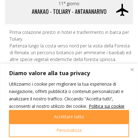
11° giorno
ANAKAO - TOLIARY - ANTANANARIVO
Prima colazione presto in hotel e trasferimento in barca per
Toliary.
Partenza lungo la costa verso nord per la visita della Foresta
di Reniala: un percorso botanico per ammirarne i baobab ed
altre specie vegetali endemiche della foresta spinosa.
Al termine pranzo in ristorante.
Diamo valore alla tua privacy
Nel pomeriggio trasferimento in aeroporto per l’imbarco con
il volo interno di un paio d’ore su Antananarivo.
Utilizziamo i cookie per migliorare la tua esperienza di
All’arrivo trasferimento in hotel, cena e pernottamento.
navigazione, offrirti pubblicità o contenuti personalizzati e
analizzare il nostro traffico. Cliccando “Accetta tutti”,
acconsenti al nostro utilizzo dei cookie.
Politica sui cookie
12° giorno
Accettare tutto
ANTANANARIVO - VENEZIA
Personalizza