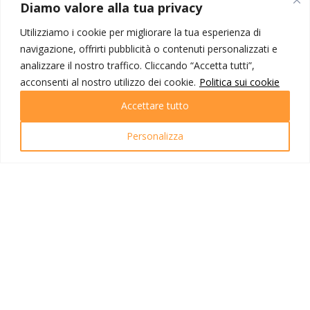
MONDO IOT VIAGGI
Diamo valore alla tua privacy
Corporate
Utilizziamo i cookie per migliorare la tua esperienza di
Contatti
navigazione, offrirti pubblicità o contenuti personalizzati e
analizzare il nostro traffico. Cliccando “Accetta tutti”,
I NOSTRI PRODOTTI
acconsenti al nostro utilizzo dei cookie.
Politica sui cookie
Destinazioni
Accettare tutto
Partenze
Emozioni di viaggio
Personalizza
Newsletter
Tutti i viaggi
Ricerca Viaggi
INFO UTILI
Link utili
Condizioni di viaggio
Privacy policy