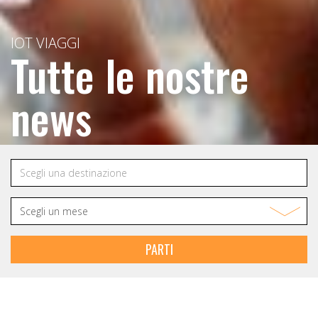
IOT VIAGGI
Tutte le nostre
news
PARTI