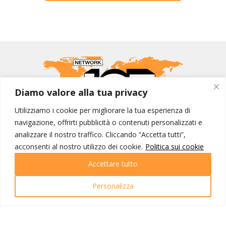
Diamo valore alla tua privacy
Utilizziamo i cookie per migliorare la tua esperienza di
navigazione, offrirti pubblicità o contenuti personalizzati e
MONDO IOT VIAGGI
analizzare il nostro traffico. Cliccando “Accetta tutti”,
acconsenti al nostro utilizzo dei cookie.
Politica sui cookie
Corporate
Contatti
Accettare tutto
I NOSTRI PRODOTTI
Personalizza
Destinazioni
Partenze
Emozioni di viaggio