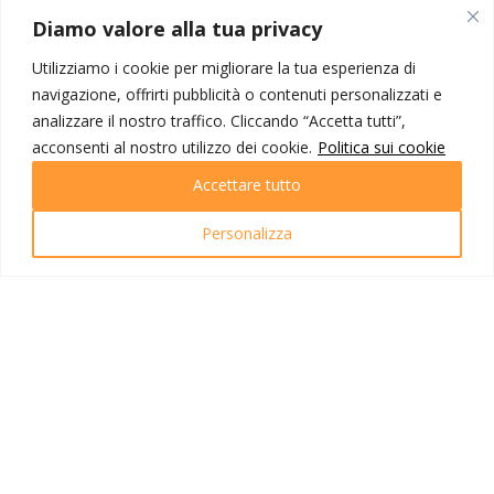
trattamento di mezza pensione;
Diamo valore alla tua privacy
Visite ed escursioni come da
programma;
Utilizziamo i cookie per migliorare la tua esperienza di
Escursione in 4×4 a Merzouga al
navigazione, offrirti pubblicità o contenuti personalizzati e
tramonto;
analizzare il nostro traffico. Cliccando “Accetta tutti”,
Cena e pernottamento in tenda
acconsenti al nostro utilizzo dei cookie.
Politica sui cookie
berbera;
Escursione in 4×4 a Merzouga all’alba;
Accettare tutto
Guida locale parlante italiano;
Ingressi come da programma;
Personalizza
Assicurazione sanitaria e bagaglio AXA
Assistance;
Materiale illustrativo e omaggio IOT.
La quota non include
Voli internazionali e tasse aeroportuali;
Supplemento camera singola a partire
da € 220,00;
Notte supplementare pre/post tour a