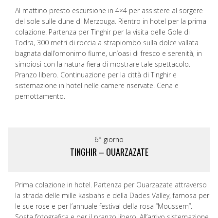
Al mattino presto escursione in 4×4 per assistere al sorgere
del sole sulle dune di Merzouga. Rientro in hotel per la prima
colazione. Partenza per Tinghir per la visita delle Gole di
Todra, 300 metri di roccia a strapiombo sulla dolce vallata
bagnata dall’omonimo fiume, un’oasi di fresco e serenità, in
simbiosi con la natura fiera di mostrare tale spettacolo.
Pranzo libero. Continuazione per la città di Tinghir e
sistemazione in hotel nelle camere riservate. Cena e
pernottamento.
6° giorno
TINGHIR – OUARZAZATE
Prima colazione in hotel. Partenza per Ouarzazate attraverso
la strada delle mille kasbahs e della Dades Valley, famosa per
le sue rose e per l’annuale festival della rosa “Moussem”.
Sosta fotografica e per il pranzo libero. All’arrivo sistemazione