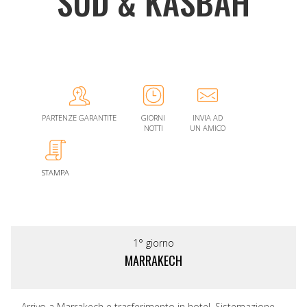
SUD & KASBAH
PARTENZE GARANTITE
GIORNI
INVIA AD
NOTTI
UN AMICO
STAMPA
1° giorno
MARRAKECH
Arrivo a Marrakech e trasferimento in hotel. Sistemazione