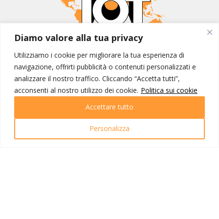
Diamo valore alla tua privacy
MONDO IOT VIAGGI
Utilizziamo i cookie per migliorare la tua esperienza di
Corporate
navigazione, offrirti pubblicità o contenuti personalizzati e
Contatti
analizzare il nostro traffico. Cliccando “Accetta tutti”,
acconsenti al nostro utilizzo dei cookie.
Politica sui cookie
I NOSTRI PRODOTTI
Accettare tutto
Destinazioni
Partenze
Personalizza
Emozioni di viaggio
Newsletter
Tutti i viaggi
Ricerca Viaggi
INFO UTILI
Link utili