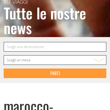
IOT VIAGGI
Tutte le nostre
news
PARTI
marocco-