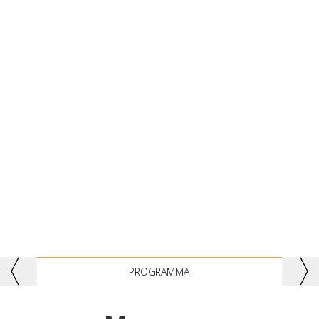
Marocco
Catalogo
Previous
Nex
PROGRAMMA