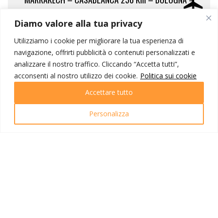
LONATO
Diamo valore alla tua privacy
Utilizziamo i cookie per migliorare la tua esperienza di
Prima colazione in hotel. Al mattino partenza in pullman per
navigazione, offrirti pubblicità o contenuti personalizzati e
Casablanca
.
analizzare il nostro traffico. Cliccando “Accetta tutti”,
In tempo utile, trasferimento in aeroporto per le operazioni di
acconsenti al nostro utilizzo dei cookie.
Politica sui cookie
imbarco sul volo per Bologna delle ore 12.35 con arrivo alle
ore 16.35.
Accettare tutto
Personalizza
NOTE VIAGGIO
La quota include
Trasferimenti in autopullman privato da
Lonato all’aeroporto di Bologna e