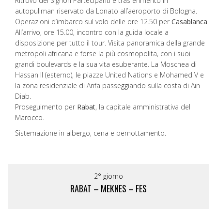
Ritrovo dei Signori Partecipanti e trasferimento in
autopullman riservato da Lonato all’aeroporto di Bologna.
Operazioni d’imbarco sul volo delle ore 12.50 per
Casablanca
.
All’arrivo, ore 15.00, incontro con la guida locale a
disposizione per tutto il tour. Visita panoramica della grande
metropoli africana e forse la più cosmopolita, con i suoi
grandi boulevards e la sua vita esuberante. La Moschea di
Hassan II (esterno), le piazze United Nations e Mohamed V e
la zona residenziale di Anfa passeggiando sulla costa di Aïn
Diab.
Proseguimento per
Rabat
, la capitale amministrativa del
Marocco.
Sistemazione in albergo, cena e pernottamento.
2° giorno
RABAT – MEKNES – FES