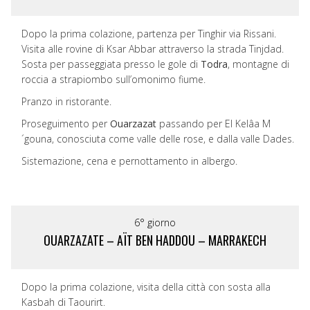
Dopo la prima colazione, partenza per Tinghir via Rissani.
Visita alle rovine di Ksar Abbar attraverso la strada Tinjdad.
Sosta per passeggiata presso le gole di
Todra
, montagne di
roccia a strapiombo sull’omonimo fiume.
Pranzo in ristorante.
Proseguimento per
Ouarzazat
passando per El Kelâa M
´gouna, conosciuta come valle delle rose, e dalla valle Dades.
Sistemazione, cena e pernottamento in albergo.
6° giorno
OUARZAZATE – AÏT BEN HADDOU – MARRAKECH
Dopo la prima colazione, visita della città con sosta alla
Kasbah di Taourirt.