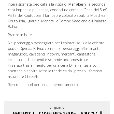
Intera giornata dedicata alla visita di
Marrakesh
, la seconda
città imperiale più antica, conosciuta come la “Perla del Sud”.
Visita del Koutoubia, il famoso e colorato souk, la Moschea
Koutoubia, i giardini Menara, le Tombe Saadiane e il Palazzo
Bahia.
Pranzo in hotel.
Nel pomeriggio passeggiata per i colorati souk e la celebre
piazza Djemaa El Fna, con i suoi personaggi affascinanti:
magiafuoco, cavadenti, indovini, mercanti, cantastorie,
incantatori di serpenti e scimmie addomesticate.
In serata trasferimento per una cena Diffa Fantasia con
spettacolo servita sotto le tende caidali presso il famoso
ristorante Chez Ali.
Rientro in hotel per cena e pernottamento.
8° giorno
MARRAKECH – CASABLANCA 250 Km – BOLOGNA –