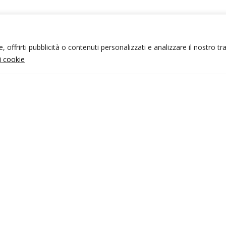
 offrirti pubblicità o contenuti personalizzati e analizzare il nostro tr
ui cookie
NFO UTILI
nk utili
ondizioni di viaggio
rivacy policy