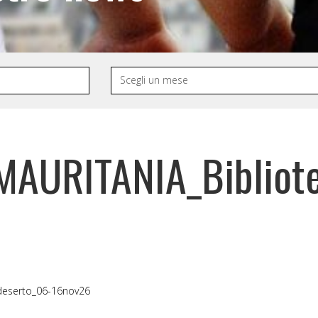
MAURITANIA_Bibliote
_deserto_06-16nov26