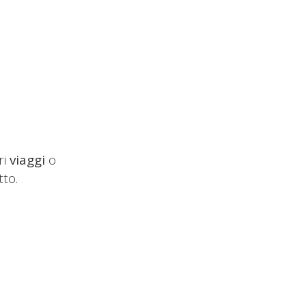
ri
viaggi
o
tto.