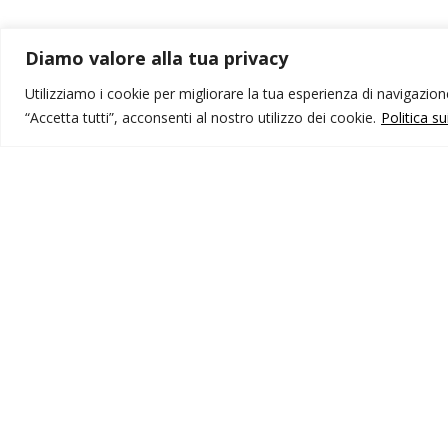
Diamo valore alla tua privacy
Utilizziamo i cookie per migliorare la tua esperienza di navigazione,
“Accetta tutti”, acconsenti al nostro utilizzo dei cookie.
Politica s
MONDO IOT VIAGGI
I
Corporate
Li
Contatti
C
P
I NOSTRI PRODOTTI
Destinazioni
Partenze
Emozioni di viaggio
Newsletter
Tutti i viaggi
Ricerca Viaggi