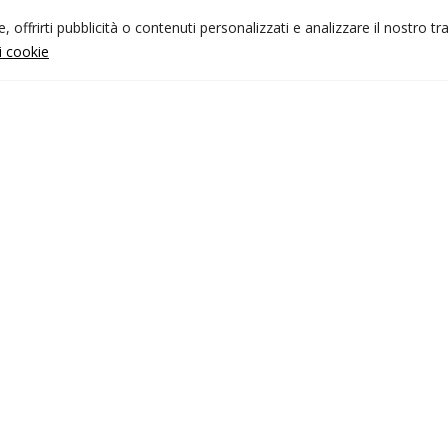
 offrirti pubblicità o contenuti personalizzati e analizzare il nostro tr
ui cookie
NFO UTILI
nk utili
ondizioni di viaggio
rivacy policy