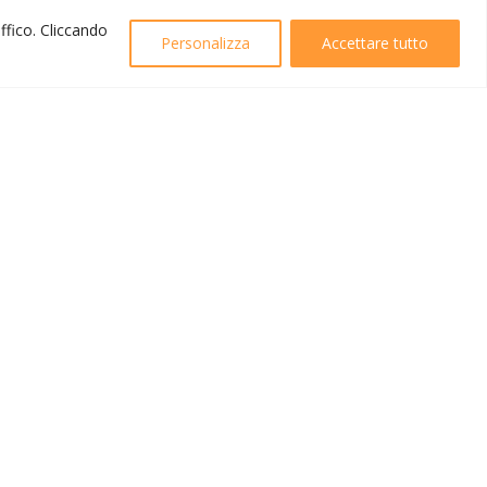
affico. Cliccando
Personalizza
Accettare tutto
Created by
B42