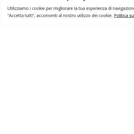
Utilizziamo i cookie per migliorare la tua esperienza di navigazione,
“Accetta tutti”, acconsenti al nostro utilizzo dei cookie.
Politica s
MONDO IOT VIAGGI
I
Corporate
Li
Contatti
C
P
I NOSTRI PRODOTTI
Destinazioni
Partenze
Emozioni di viaggio
Newsletter
Tutti i viaggi
Ricerca Viaggi