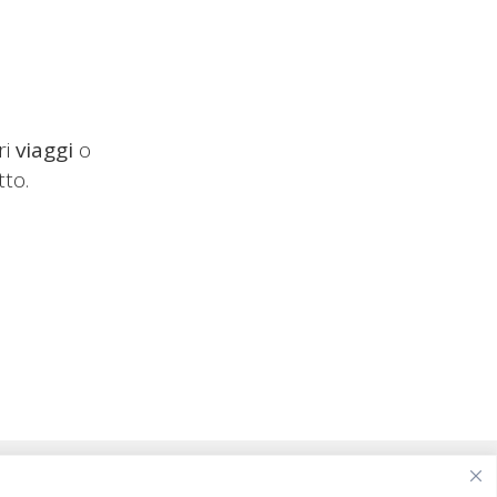
ri
viaggi
o
tto.