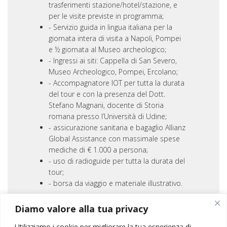
trasferimenti stazione/hotel/stazione, e
per le visite previste in programma;
Servizio guida in lingua italiana per la
giornata intera di visita a Napoli, Pompei
e ½ giornata al Museo archeologico;
Ingressi ai siti: Cappella di San Severo,
Museo Archeologico, Pompei, Ercolano;
Accompagnatore IOT per tutta la durata
del tour e con la presenza del Dott.
Stefano Magnani, docente di Storia
romana presso l’Università di Udine;
assicurazione sanitaria e bagaglio Allianz
Global Assistance con massimale spese
mediche di € 1.000 a persona;
uso di radioguide per tutta la durata del
tour;
borsa da viaggio e materiale illustrativo.
Diamo valore alla tua privacy
La quota non include
Utilizziamo i cookie per migliorare la tua esperienza di