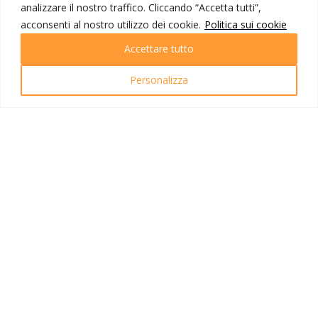
analizzare il nostro traffico. Cliccando “Accetta tutti”,
Destinazioni
Partenze
acconsenti al nostro utilizzo dei cookie.
Politica sui cookie
Emozioni di viaggio
Accettare tutto
Newsletter
Tutti i viaggi
Ricerca Viaggi
Personalizza
INFO UTILI
Link utili
Condizioni di viaggio
Privacy policy