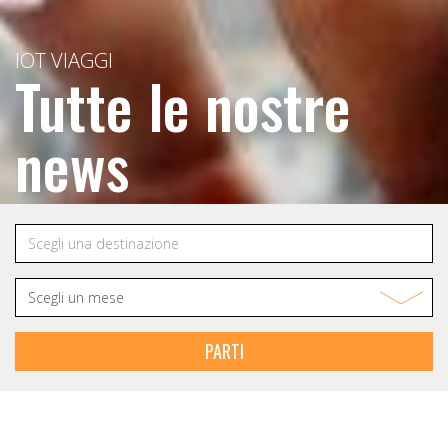
IOT VIAGGI
Tutte le nostre
news
PARTI