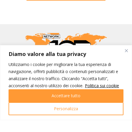
Diamo valore alla tua privacy
Utilizziamo i cookie per migliorare la tua esperienza di
navigazione, offrirti pubblicità o contenuti personalizzati e
MONDO IOT VIAGGI
analizzare il nostro traffico. Cliccando “Accetta tutti”,
acconsenti al nostro utilizzo dei cookie.
Politica sui cookie
Corporate
Contatti
Accettare tutto
I NOSTRI PRODOTTI
Personalizza
Destinazioni
Partenze
Emozioni di viaggio