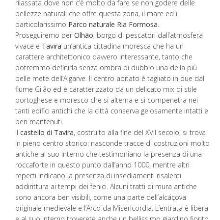
rilassata dove non c’è molto da fare se non godere delle
bellezze naturali che offre questa zona, il mare ed il
particolarissimo
Parco naturale Ria Formosa
.
Proseguiremo per
Olhão
, borgo di pescatori dall’atmosfera
vivace e
Tavira
un’antica cittadina moresca che ha un
carattere architettonico davvero interessante, tanto che
potremmo definirla senza ombra di dubbio una della più
belle mete dell’Algarve. Il centro abitato è tagliato in due dal
fiume Gilão ed è caratterizzato da un delicato mix di stile
portoghese e moresco che si alterna e si compenetra nei
tanti edifici antichi che la città conserva gelosamente intatti e
ben mantenuti.
Il
castello di Tavira
, costruito alla fine del XVII secolo, si trova
in pieno centro storico: nasconde tracce di costruzioni molto
antiche al suo interno che testimoniano la presenza di una
roccaforte in questo punto dall’anno 1000, mentre altri
reperti indicano la presenza di insediamenti risalenti
addirittura ai tempi dei fenici. Alcuni tratti di mura antiche
sono ancora ben visibili, come una parte dell’alcáçova
originale medievale e l’Arco da Misericordia. L’entrata è libera
e al suo interno troverete anche un bellissimo giardino fiorito.