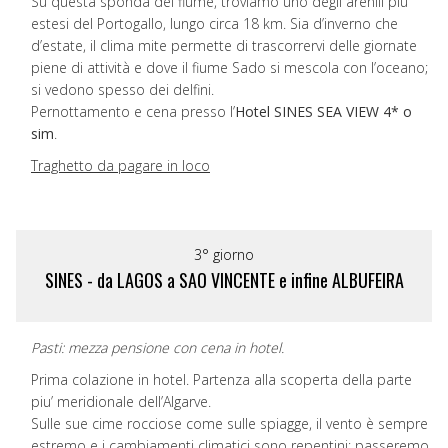
Su questa sponda del fiume, troviamo uno degli arenili più
estesi del Portogallo, lungo circa 18 km. Sia d’inverno che
d’estate, il clima mite permette di trascorrervi delle giornate
piene di attività e dove il fiume Sado si mescola con l’oceano;
si vedono spesso dei delfini.
Pernottamento e cena presso l’
Hotel SINES SEA VIEW 4* o
sim
.
Traghetto da pagare in loco
3° giorno
SINES - da LAGOS a SAO VINCENTE e infine ALBUFEIRA
Pasti: mezza pensione con cena in hotel.
Prima colazione in hotel. Partenza alla scoperta della parte
piu’ meridionale dell’Algarve.
Sulle sue cime rocciose come sulle spiagge, il vento è sempre
estremo e i cambiamenti climatici sono repentini; passeremo