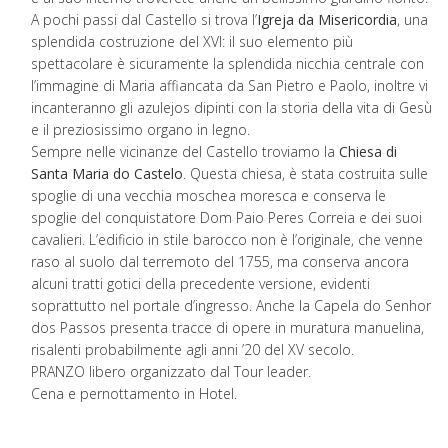
A pochi passi dal Castello si trova l’
Igreja da Misericordia
, una
splendida costruzione del XVI: il suo elemento più
spettacolare è sicuramente la splendida nicchia centrale con
l’immagine di Maria affiancata da San Pietro e Paolo, inoltre vi
incanteranno gli azulejos dipinti con la storia della vita di Gesù
e il preziosissimo organo in legno.
Sempre nelle vicinanze del Castello troviamo la
Chiesa di
Santa Maria do Castelo
. Questa chiesa, è stata costruita sulle
spoglie di una vecchia moschea moresca e conserva le
spoglie del conquistatore Dom Paio Peres Correia e dei suoi
cavalieri. L’edificio in stile barocco non è l’originale, che venne
raso al suolo dal terremoto del 1755, ma conserva ancora
alcuni tratti gotici della precedente versione, evidenti
soprattutto nel portale d’ingresso. Anche la Capela do Senhor
dos Passos presenta tracce di opere in muratura manuelina,
risalenti probabilmente agli anni ’20 del XV secolo.
PRANZO libero organizzato dal Tour leader.
Cena e pernottamento in Hotel.