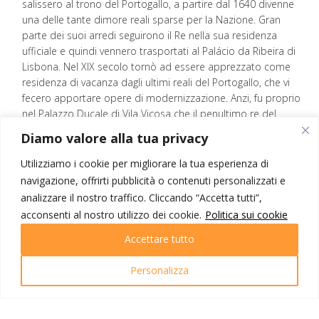
salissero al trono del Portogallo, a partire dal 1640 divenne
una delle tante dimore reali sparse per la Nazione. Gran
parte dei suoi arredi seguirono il Re nella sua residenza
ufficiale e quindi vennero trasportati al Palácio da Ribeira di
Lisbona. Nel XIX secolo tornò ad essere apprezzato come
residenza di vacanza dagli ultimi reali del Portogallo, che vi
fecero apportare opere di modernizzazione. Anzi, fu proprio
nel Palazzo Ducale di Vila Viçosa che il penultimo re del
Portogallo, Dom Carlos, dormì l’ultima notte prima di essere
Diamo valore alla tua privacy
assassinato a Lisbona (1 febbraio 1908).
A pochi chilometri dalla città patrimonio dell’Unesco di Evora
Utilizziamo i cookie per migliorare la tua esperienza di
prendiamo una strada in terra battuta che ci conduce
navigazione, offrirti pubblicità o contenuti personalizzati e
all’antico
gruppo megalitico di Almendres
, a circa metà
analizzare il nostro traffico. Cliccando “Accetta tutti”,
percorso, un piccolo sentiero ci porta ad ammirare il Menhir
acconsenti al nostro utilizzo dei cookie.
Politica sui cookie
di Almendres. Si tratta di un menhir di forma allungata, ci
ricorda molto un uovo bislungo, ed è un esempio molto
Accettare tutto
particolare nella regione di Evora.
Dopo questa breve deviazione non ci resta che continuare il
Personalizza
nostro percorso alla scoperta dei più grandi monumenti
megalitici della penisola iberica, molto interessanti;
Il
Cromlech dos Alemendres
è uno spettacolare complesso di