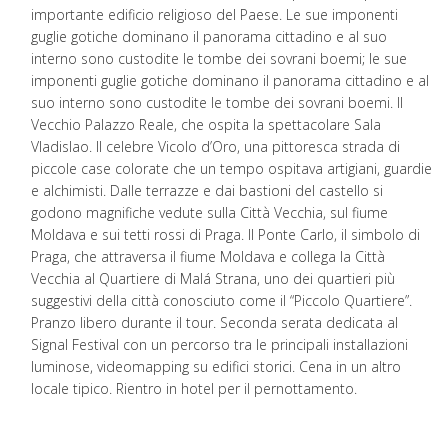
importante edificio religioso del Paese. Le sue imponenti
guglie gotiche dominano il panorama cittadino e al suo
interno sono custodite le tombe dei sovrani boemi; le sue
imponenti guglie gotiche dominano il panorama cittadino e al
suo interno sono custodite le tombe dei sovrani boemi. Il
Vecchio Palazzo Reale, che ospita la spettacolare Sala
Vladislao. Il celebre Vicolo d’Oro, una pittoresca strada di
piccole case colorate che un tempo ospitava artigiani, guardie
e alchimisti. Dalle terrazze e dai bastioni del castello si
godono magnifiche vedute sulla Città Vecchia, sul fiume
Moldava e sui tetti rossi di Praga. Il Ponte Carlo, il simbolo di
Praga, che attraversa il fiume Moldava e collega la Città
Vecchia al Quartiere di Malá Strana, uno dei quartieri più
suggestivi della città conosciuto come il “Piccolo Quartiere”.
Pranzo libero durante il tour. Seconda serata dedicata al
Signal Festival con un percorso tra le principali installazioni
luminose, videomapping su edifici storici. Cena in un altro
locale tipico. Rientro in hotel per il pernottamento.