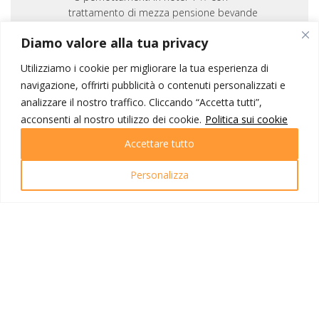
trattamento di mezza pensione bevande
incluse;
Diamo valore alla tua privacy
Visita guidata in lingua italiana di Český
Krumlov e di
Utilizziamo i cookie per migliorare la tua esperienza di
Accompagnatore per tutta la durata del
navigazione, offrirti pubblicità o contenuti personalizzati e
viaggio;
analizzare il nostro traffico. Cliccando “Accetta tutti”,
Assicurazione sanitaria (spese mediche
acconsenti al nostro utilizzo dei cookie.
Politica sui cookie
max. € 100.000), bagaglio e
annullamento* Europ Assistance;
Accettare tutto
Materiale illustrativo e omaggio IOT.
Personalizza
* In caso di annullamento, l’agenzia non potrà intervenire nell’apertura
del sinistro e relativo invio di documentazione all’assicurazione per
motivi di privacy. L’assicurato riceverà tutte le indicazioni necessarie per
procedere direttamente.
La quota non include
Supplemento camera singola €195,00;
Pranzi;