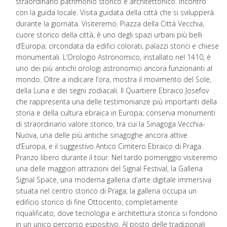
straordinario patrimonio storico e architettonico. Incontro
con la guida locale. Visita guidata della città che si svilupperà
durante la giornata. Visiteremo. Piazza della Città Vecchia,
cuore storico della città, è uno degli spazi urbani più belli
d’Europa; circondata da edifici colorati, palazzi storici e chiese
monumentali. L’Orologio Astronomico, installato nel 1410, è
uno dei più antichi orologi astronomici ancora funzionanti al
mondo. Oltre a indicare l’ora, mostra il movimento del Sole,
della Luna e dei segni zodiacali. Il Quartiere Ebraico Josefov
che rappresenta una delle testimonianze più importanti della
storia e della cultura ebraica in Europa; conserva monumenti
di straordinario valore storico, tra cui la Sinagoga Vecchia-
Nuova, una delle più antiche sinagoghe ancora attive
d’Europa, e il suggestivo Antico Cimitero Ebraico di Praga.
Pranzo libero durante il tour. Nel tardo pomeriggio visiteremo
una delle maggiori attrazioni del Signal Festival, la Galleria
Signal Space, una moderna galleria d’arte digitale immersiva
situata nel centro storico di Praga; la galleria occupa un
edificio storico di fine Ottocento, completamente
riqualificato, dove tecnologia e architettura storica si fondono
in un unico percorso espositivo. Al posto delle tradizionali