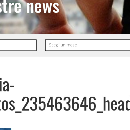
stre news
ia-
tos_235463646_hea