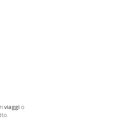
ri
viaggi
o
tto.