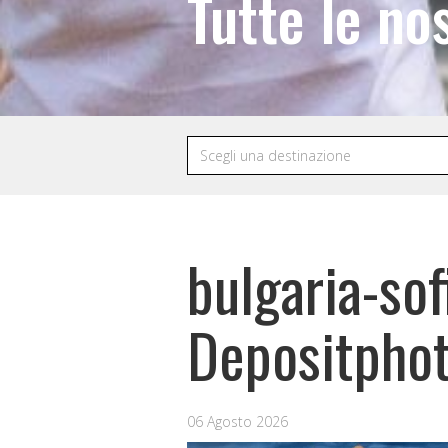
Tutte le no
bulgaria-sof
Depositpho
06 Agosto 2026