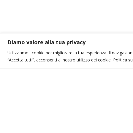
Diamo valore alla tua privacy
Utilizziamo i cookie per migliorare la tua esperienza di navigazione,
“Accetta tutti”, acconsenti al nostro utilizzo dei cookie.
Politica s
MONDO IOT VIAGGI
I
Corporate
Li
Contatti
C
P
I NOSTRI PRODOTTI