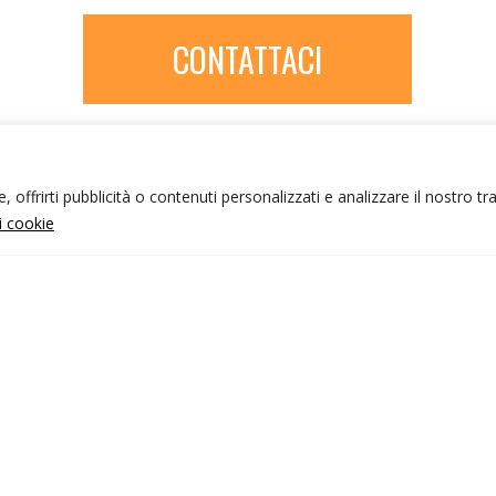
CONTATTACI
 offrirti pubblicità o contenuti personalizzati e analizzare il nostro tr
ui cookie
NFO UTILI
nk utili
ondizioni di viaggio
rivacy policy