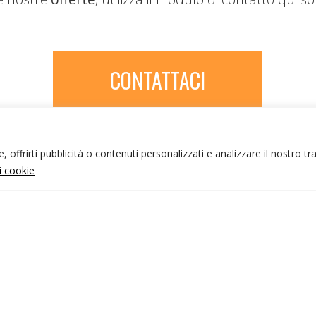
CONTATTACI
 offrirti pubblicità o contenuti personalizzati e analizzare il nostro tr
ui cookie
NFO UTILI
nk utili
ondizioni di viaggio