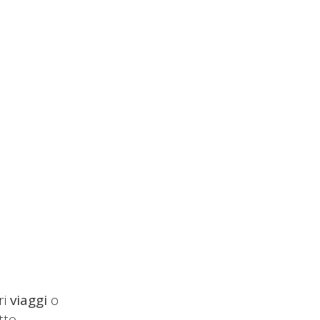
ri
viaggi
o
tto.