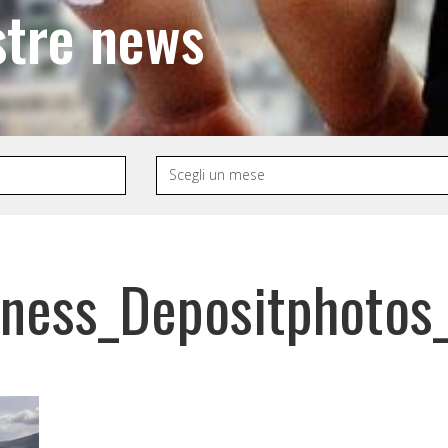
stre news
erness_Depositphoto