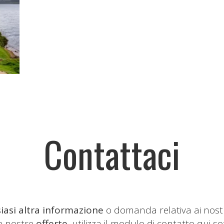
Contattaci
iasi altra informazione
o domanda relativa ai nost
le nostre
offerte
, utilizza il modulo di contatto qui so