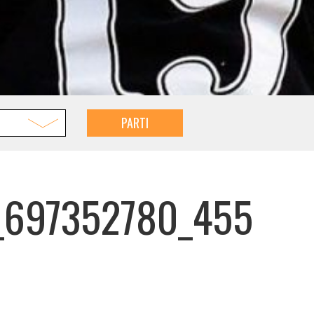
PARTI
s_697352780_455