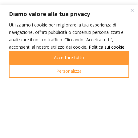
Diamo valore alla tua privacy
10° giorno
SALY - DAKAR
Utilizziamo i cookie per migliorare la tua esperienza di
navigazione, offrirti pubblicità o contenuti personalizzati e
analizzare il nostro traffico. Cliccando “Accetta tutti”,
Prima colazione e giornata di relax balneare con camera a
acconsenti al nostro utilizzo dei cookie.
Politica sui cookie
disposizione in hotel.
Accettare tutto
In tempo utile, trasferimento in aeroporto con bus privato a
Dakar. Alle ore 23:50 partenza del volo di linea Ita Airways.
Personalizza
Pernottamento a bordo.
11° giorno
ROMA - TRIESTE
Arrivo a Roma alle ore 06:25 e alle ore 09:15 continuazione
per Trieste con arrivo alle ore 10:25.