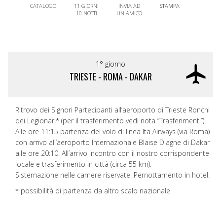
CATALOGO
11 GIORNI
INVIA AD
STAMPA
10 NOTTI
UN AMICO
1° giorno
TRIESTE - ROMA - DAKAR
Ritrovo dei Signori Partecipanti all’aeroporto di Trieste Ronchi
dei Legionari* (per il trasferimento vedi nota “Trasferimenti”).
Alle ore 11:15 partenza del volo di linea Ita Airways (via Roma)
con arrivo all’aeroporto Internazionale Blaise Diagne di Dakar
alle ore 20:10. All’arrivo incontro con il nostro corrispondente
locale e trasferimento in città (circa 55 km).
Sistemazione nelle camere riservate. Pernottamento in hotel.
* possibilità di partenza da altro scalo nazionale