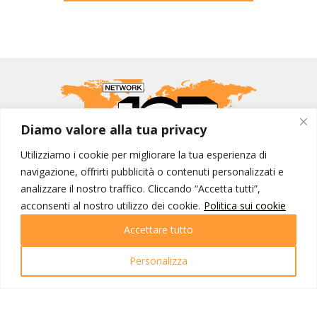
Diamo valore alla tua privacy
Utilizziamo i cookie per migliorare la tua esperienza di
navigazione, offrirti pubblicità o contenuti personalizzati e
MONDO IOT VIAGGI
analizzare il nostro traffico. Cliccando “Accetta tutti”,
acconsenti al nostro utilizzo dei cookie.
Politica sui cookie
Corporate
Contatti
Accettare tutto
I NOSTRI PRODOTTI
Personalizza
Destinazioni
Partenze
Emozioni di viaggio