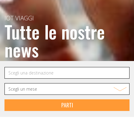
IOT VIAGGI
Tutte le nostre
news
PARTI