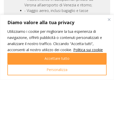
Verona all’aeroporto di Venezia e ritorno;
Viaggio aereo, inclusi bagaglio e tasse
aeroportuali al valore attuale (€ 45 a
Diamo valore alla tua privacy
persona);
Sistemazione in hotel 4 stelle , camere a
Utilizziamo i cookie per migliorare la tua esperienza di
due letti con servizi privati;
navigazione, offrirti pubblicità o contenuti personalizzati e
Trattamento di pensione completa
analizzare il nostro traffico. Cliccando “Accetta tutti”,
come da programma dal pranzo del
acconsenti al nostro utilizzo dei cookie.
primo al pranzo dell’ottavo giorno di
Politica sui cookie
viaggio;
Accettare tutto
Visite ed escursioni in autopullman
riservato con guida locale parlante
Personalizza
italiano;
Auricolari collegati al microfono della
guida;
Ingressi inclusi ove previsti;
Assicurazione sanitaria/bagaglio;
Borsa da viaggio e guida.