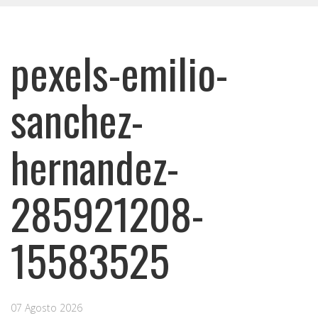
pexels-emilio-
sanchez-
hernandez-
285921208-
15583525
07 Agosto 2026