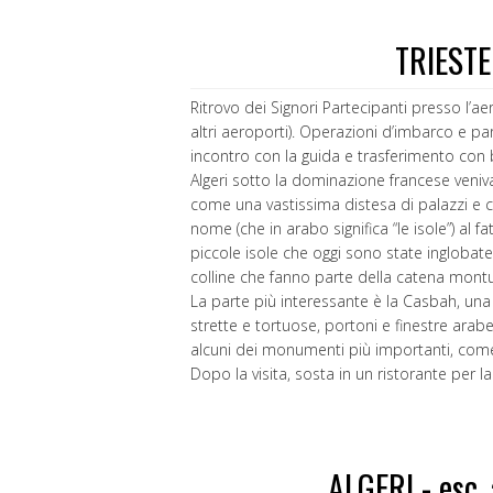
TRIESTE
Ritrovo dei Signori Partecipanti presso l’ae
altri aeroporti). Operazioni d’imbarco e p
incontro con la guida e trasferimento con b
Algeri sotto la dominazione francese veniv
come una vastissima distesa di palazzi e cas
nome (che in arabo significa “le isole”) al 
piccole isole che oggi sono state inglobate 
colline che fanno parte della catena montu
La parte più interessante è la Casbah, una v
strette e tortuose, portoni e finestre arab
alcuni dei monumenti più importanti, come 
Dopo la visita, sosta in un ristorante per 
ALGERI - esc