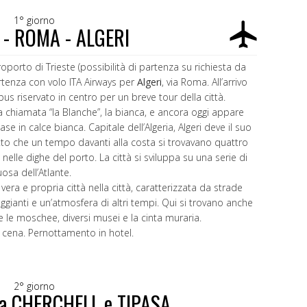
1° giorno
 - ROMA - ALGERI
roporto di Trieste (possibilità di partenza su richiesta da
artenza con volo ITA Airways per
Algeri
, via Roma. All’arrivo
us riservato in centro per un breve tour della città.
a chiamata “la Blanche”, la bianca, e ancora oggi appare
e in calce bianca. Capitale dell’Algeria, Algeri deve il suo
fatto che un tempo davanti alla costa si trovavano quattro
nelle dighe del porto. La città si sviluppa su una serie di
osa dell’Atlante.
era e propria città nella città, caratterizzata da strade
eggianti e un’atmosfera di altri tempi. Qui si trovano anche
le moschee, diversi musei e la cinta muraria.
la cena. Pernottamento in hotel.
2° giorno
. a CHERCHELL e TIPASA