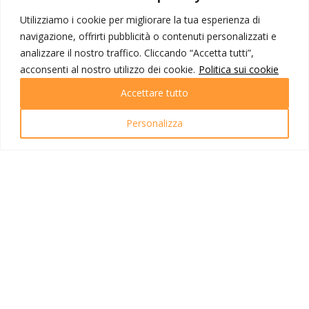
Corporate
Contatti
Utilizziamo i cookie per migliorare la tua esperienza di
navigazione, offrirti pubblicità o contenuti personalizzati e
I NOSTRI PRODOTTI
analizzare il nostro traffico. Cliccando “Accetta tutti”,
acconsenti al nostro utilizzo dei cookie.
Politica sui cookie
Destinazioni
Partenze
Accettare tutto
Emozioni di viaggio
Newsletter
Personalizza
Tutti i viaggi
Ricerca Viaggi
INFO UTILI
Link utili
Condizioni di viaggio
Privacy policy