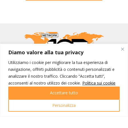
Diamo valore alla tua privacy
Utilizziamo i cookie per migliorare la tua esperienza di
navigazione, offrirti pubblicità o contenuti personalizzati e
MONDO IOT VIAGGI
analizzare il nostro traffico. Cliccando “Accetta tutti”,
acconsenti al nostro utilizzo dei cookie.
Politica sui cookie
Corporate
Contatti
Accettare tutto
I NOSTRI PRODOTTI
Personalizza
Destinazioni
Partenze
Emozioni di viaggio