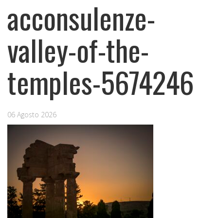
acconsulenze-
valley-of-the-
temples-5674246
06 Agosto 2026