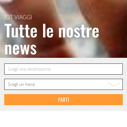
IOT VIAGGI
Tutte le nostre
news
PARTI