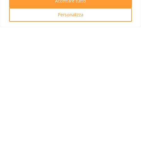
Accettare tutto
Ricerca Viaggi
Personalizza
INFO UTILI
Link utili
Condizioni di viaggio
Privacy policy