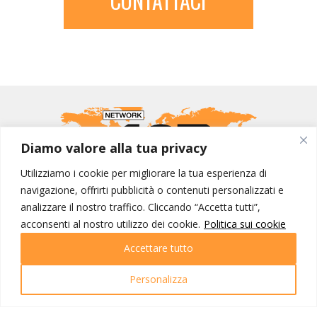
CONTATTACI
Diamo valore alla tua privacy
Utilizziamo i cookie per migliorare la tua esperienza di
navigazione, offrirti pubblicità o contenuti personalizzati e
analizzare il nostro traffico. Cliccando “Accetta tutti”,
MONDO IOT VIAGGI
acconsenti al nostro utilizzo dei cookie.
Politica sui cookie
Corporate
Accettare tutto
Contatti
Personalizza
I NOSTRI PRODOTTI
Destinazioni