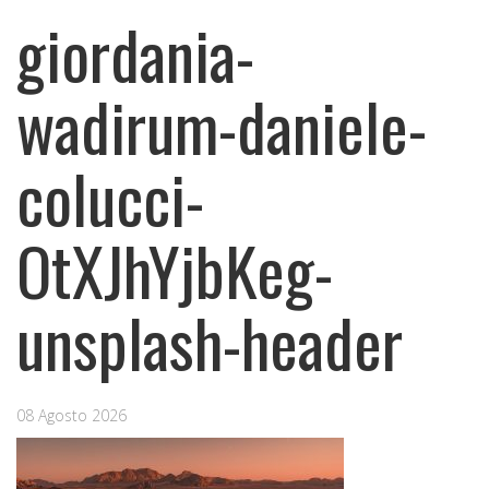
giordania-
wadirum-daniele-
colucci-
OtXJhYjbKeg-
unsplash-header
08 Agosto 2026