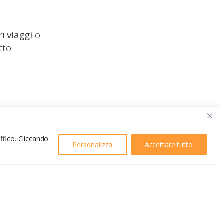
ri
viaggi
o
tto.
affico. Cliccando
Personalizza
Accettare tutto