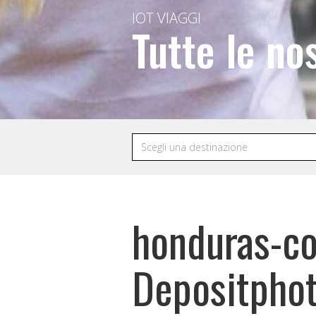
IOT VIAGGI
Tutte le no
honduras-c
Depositpho