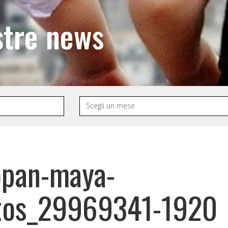
stre news
opan-maya-
tos_29969341-1920