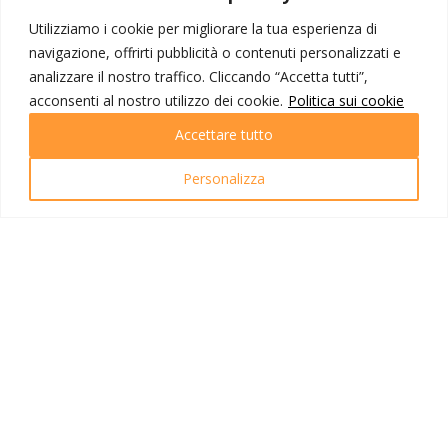
Corporate
Contatti
Utilizziamo i cookie per migliorare la tua esperienza di
navigazione, offrirti pubblicità o contenuti personalizzati e
I NOSTRI PRODOTTI
analizzare il nostro traffico. Cliccando “Accetta tutti”,
acconsenti al nostro utilizzo dei cookie.
Politica sui cookie
Destinazioni
Partenze
Accettare tutto
Emozioni di viaggio
Newsletter
Personalizza
Tutti i viaggi
Ricerca Viaggi
INFO UTILI
Link utili
Condizioni di viaggio
Privacy policy