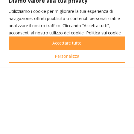
Diamo valore alla tua privacy
Utilizziamo i cookie per migliorare la tua esperienza di
navigazione, offrirti pubblicità o contenuti personalizzati e
8° giorno
analizzare il nostro traffico. Cliccando “Accetta tutti”,
Gerusalemme - Tel Aviv - Linate - Verona
acconsenti al nostro utilizzo dei cookie.
Politica sui cookie
Accettare tutto
Prima colazione e check-out.
Personalizza
S. Messa
di chiusura del Pellegrinaggio.
In tempo utile trasferimento all’aeroporto di Tel Aviv per le
operazioni d’imbarco sul volo per Linate con scalo a Roma
delle ore 14.30 con arrivo alle ore 20.10.
Rientro a Verona in autopullman riservato.
NOTE VIAGGIO