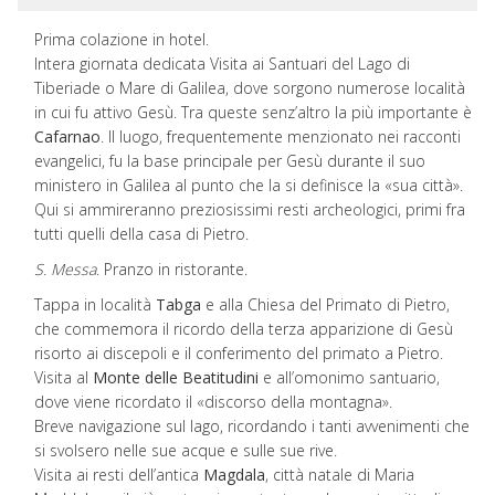
Prima colazione in hotel.
Intera giornata dedicata Visita ai Santuari del Lago di
Tiberiade o Mare di Galilea, dove sorgono numerose località
in cui fu attivo Gesù. Tra queste senz’altro la più importante è
Cafarnao
. Il luogo, frequentemente menzionato nei racconti
evangelici, fu la base principale per Gesù durante il suo
ministero in Galilea al punto che la si definisce la «sua città».
Qui si ammireranno preziosissimi resti archeologici, primi fra
tutti quelli della casa di Pietro.
S. Messa
. Pranzo in ristorante.
Tappa in località
Tabga
e alla Chiesa del Primato di Pietro,
che commemora il ricordo della terza apparizione di Gesù
risorto ai discepoli e il conferimento del primato a Pietro.
Visita al
Monte delle Beatitudini
e all’omonimo santuario,
dove viene ricordato il «discorso della montagna».
Breve navigazione sul lago, ricordando i tanti avvenimenti che
si svolsero nelle sue acque e sulle sue rive.
Visita ai resti dell’antica
Magdala
, città natale di Maria