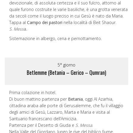
devozionale, di assoluta certezza e il suo fulcro, attorno al
quale furono costruite le varie basiliche, è una grotta venerata
da secoli come il luogo preciso in cui Gesù è nato da Maria.
Tappa al
Campo dei pastori
nella località di Beit Shaour.
S. Mess
a.
Sistemazione in albergo, cena e pernottamento.
5° giorno
Betlemme (Betania – Gerico – Qumran)
Prima colazione in hotel.
Di buon mattino partenza per
Betania
, oggi Al Azarhia,
cittadina araba alle porte di Gerusalemme, che fu il villaggio
degli amici di Gesù, Lazzaro, Marta e Maria e visita al
Santuario francescano dell’Amicizia.
Partenza per il Deserto di Giuda e
S. Messa
.
Nella Valle del Giordano, lungo le rive del biblico fiume,