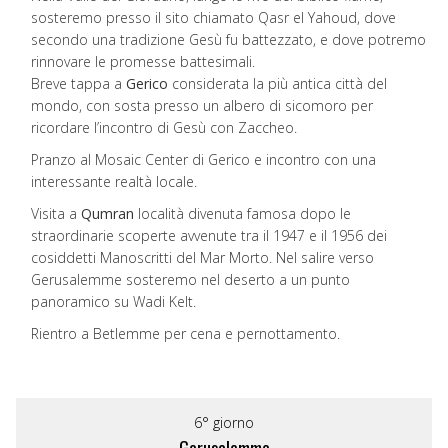
sosteremo presso il sito chiamato Qasr el Yahoud, dove
secondo una tradizione Gesù fu battezzato, e dove potremo
rinnovare le promesse battesimali.
Breve tappa a
Gerico
considerata la più antica città del
mondo, con sosta presso un albero di sicomoro per
ricordare l’incontro di Gesù con Zaccheo.
Pranzo al Mosaic Center di Gerico e incontro con una
interessante realtà locale.
Visita a
Qumran
località divenuta famosa dopo le
straordinarie scoperte avvenute tra il 1947 e il 1956 dei
cosiddetti Manoscritti del Mar Morto. Nel salire verso
Gerusalemme sosteremo nel deserto a un punto
panoramico su Wadi Kelt.
Rientro a Betlemme per cena e pernottamento.
6° giorno
Gerusalemme