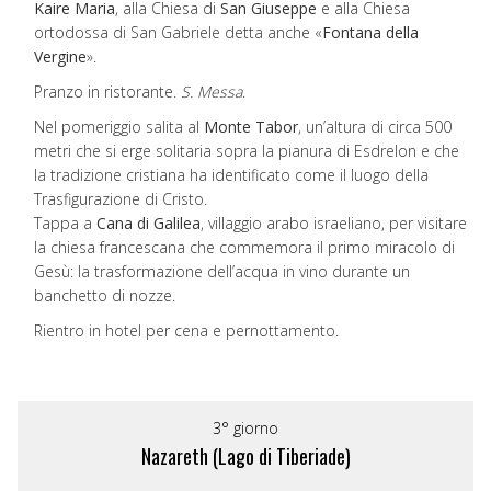
Kaire Maria
, alla Chiesa di
San Giuseppe
e alla Chiesa
ortodossa di San Gabriele detta anche «
Fontana della
Vergine
».
Pranzo in ristorante.
S. Messa
.
Nel pomeriggio salita al
Monte Tabor
, un’altura di circa 500
metri che si erge solitaria sopra la pianura di Esdrelon e che
la tradizione cristiana ha identificato come il luogo della
Trasfigurazione di Cristo.
Tappa a
Cana di Galilea
, villaggio arabo israeliano, per visitare
la chiesa francescana che commemora il primo miracolo di
Gesù: la trasformazione dell’acqua in vino durante un
banchetto di nozze.
Rientro in hotel per cena e pernottamento.
3° giorno
Nazareth (Lago di Tiberiade)