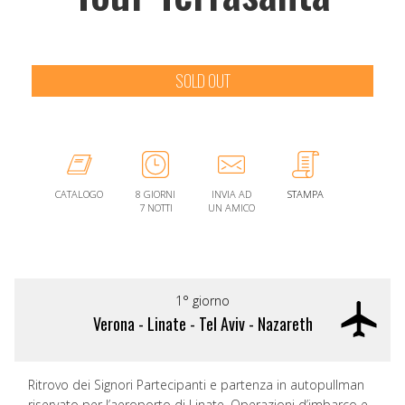
SOLD OUT
CATALOGO
8 GIORNI
INVIA AD
STAMPA
7 NOTTI
UN AMICO
1° giorno
Verona - Linate - Tel Aviv - Nazareth
Ritrovo dei Signori Partecipanti e partenza in autopullman
riservato per l’aeroporto di Linate. Operazioni d’imbarco e