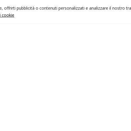
 offrirti pubblicità o contenuti personalizzati e analizzare il nostro tr
ui cookie
NFO UTILI
nk utili
ondizioni di viaggio
rivacy policy