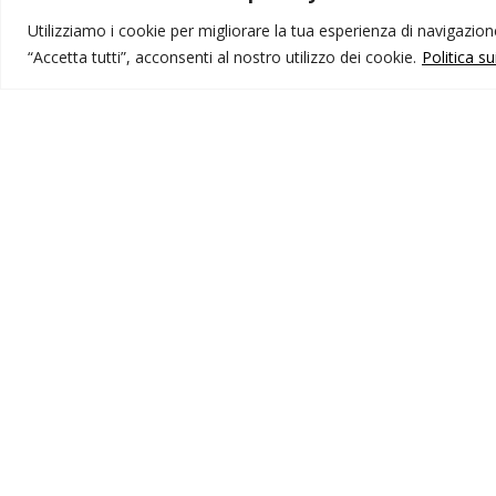
Utilizziamo i cookie per migliorare la tua esperienza di navigazione,
“Accetta tutti”, acconsenti al nostro utilizzo dei cookie.
Politica s
MONDO IOT VIAGGI
I
Corporate
Li
Contatti
C
P
I NOSTRI PRODOTTI
Destinazioni
Partenze
Emozioni di viaggio
Newsletter
Tutti i viaggi
Ricerca Viaggi