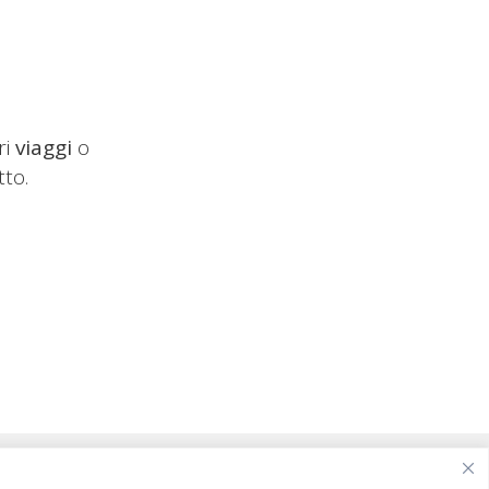
ri
viaggi
o
tto.