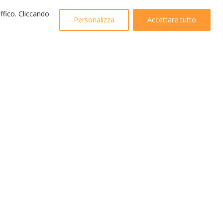
affico. Cliccando
Personalizza
Accettare tutto
Created by
B42