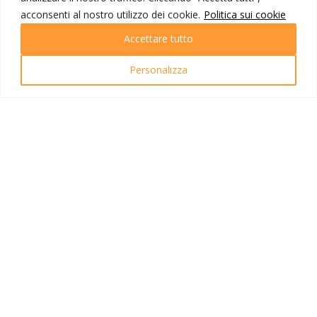
NOTE VIAGGIO
acconsenti al nostro utilizzo dei cookie.
Politica sui cookie
Accettare tutto
La quota include
Personalizza
Viaggio aereo con voli di linea Turkish
Venezia/Istanbul/Urgench e
Tashkent/Istanbul/Venezia, tasse
aeroportuali escluse;
Franchigia di 1 bagaglio da stiva del
peso massimo di 23 kg, più bagaglio a
mano 8kg;
Sistemazione in hotel 4 stelle, 3 stelle a
Khiva, classificazione locale, in camere
doppie con servizi privati;
Trattamento di pensione completa dalla
colazione del secondo alla cena del
penultimo giorno di viaggio, menu turistici
incluse 2 bottiglie da 0,50 l di acqua
minerale;