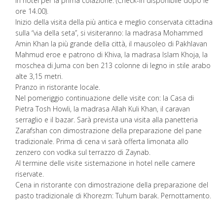
in hotel per la prima colazione. (Check-in disponibile dopo le
ore 14.00).
Inizio della visita della più antica e meglio conservata cittadina
sulla “via della seta”, si visiteranno: la madrasa Mohammed
Amin Khan la più grande della città, il mausoleo di Pakhlavan
Mahmud eroe e patrono di Khiva, la madrasa Islam Khoja, la
moschea di Juma con ben 213 colonne di legno in stile arabo
alte 3,15 metri.
Pranzo in ristorante locale.
Nel pomeriggio continuazione delle visite con: la Casa di
Pietra Tosh Howli, la madrasa Allah Kuli Khan, il caravan
serraglio e il bazar. Sarà prevista una visita alla panetteria
Zarafshan con dimostrazione della preparazione del pane
tradizionale. Prima di cena vi sarà offerta limonata allo
zenzero con vodka sul terrazzo di Zaynab.
Al termine delle visite sistemazione in hotel nelle camere
riservate.
Cena in ristorante con dimostrazione della preparazione del
pasto tradizionale di Khorezm: Tuhum barak. Pernottamento.