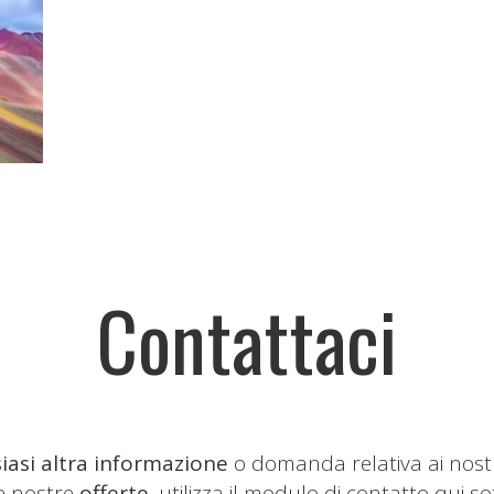
Contattaci
iasi altra informazione
o domanda relativa ai nost
le nostre
offerte
, utilizza il modulo di contatto qui so