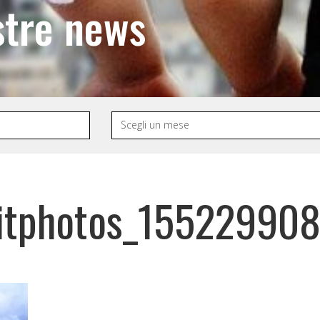
stre news
itphotos_15522990