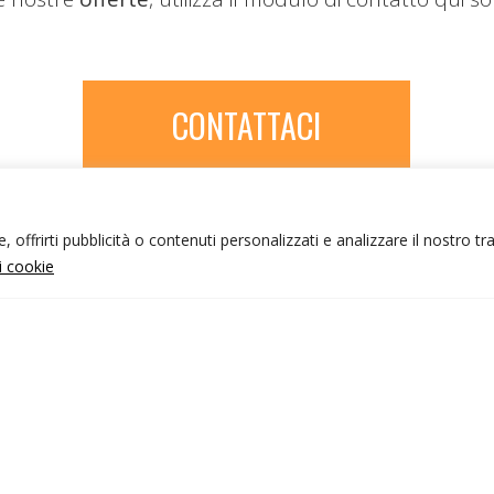
CONTATTACI
 offrirti pubblicità o contenuti personalizzati e analizzare il nostro tr
ui cookie
NFO UTILI
nk utili
ondizioni di viaggio