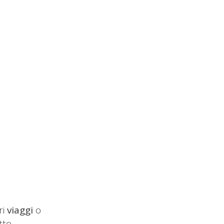
ri
viaggi
o
tto.