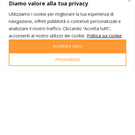
MONDO IOT VIAGGI
Diamo valore alla tua privacy
Corporate
Utilizziamo i cookie per migliorare la tua esperienza di
Contatti
navigazione, offrirti pubblicità o contenuti personalizzati e
analizzare il nostro traffico. Cliccando “Accetta tutti”,
I NOSTRI PRODOTTI
acconsenti al nostro utilizzo dei cookie.
Politica sui cookie
Destinazioni
Accettare tutto
Partenze
Emozioni di viaggio
Personalizza
Newsletter
Tutti i viaggi
Ricerca Viaggi
INFO UTILI
Link utili
Condizioni di viaggio
Privacy policy