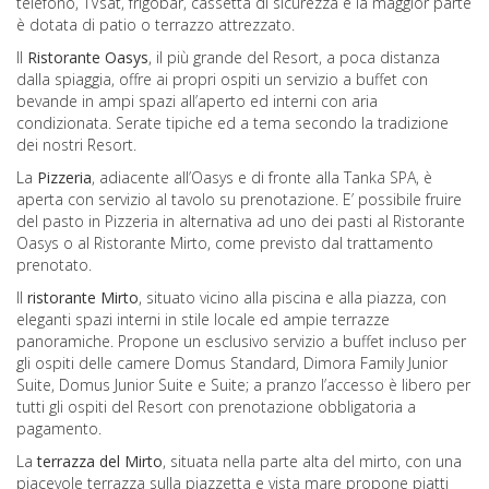
telefono, TVsat, frigobar, cassetta di sicurezza e la maggior parte
è dotata di patio o terrazzo attrezzato.
Il
Ristorante Oasys
, il più grande del Resort, a poca distanza
dalla spiaggia, offre ai propri ospiti un servizio a buffet con
bevande in ampi spazi all’aperto ed interni con aria
condizionata. Serate tipiche ed a tema secondo la tradizione
dei nostri Resort.
La
Pizzeria
, adiacente all’Oasys e di fronte alla Tanka SPA, è
aperta con servizio al tavolo su prenotazione. E’ possibile fruire
del pasto in Pizzeria in alternativa ad uno dei pasti al Ristorante
Oasys o al Ristorante Mirto, come previsto dal trattamento
prenotato.
Il
ristorante Mirto
, situato vicino alla piscina e alla piazza, con
eleganti spazi interni in stile locale ed ampie terrazze
panoramiche. Propone un esclusivo servizio a buffet incluso per
gli ospiti delle camere Domus Standard, Dimora Family Junior
Suite, Domus Junior Suite e Suite; a pranzo l’accesso è libero per
tutti gli ospiti del Resort con prenotazione obbligatoria a
pagamento.
La
terrazza del Mirto
, situata nella parte alta del mirto, con una
piacevole terrazza sulla piazzetta e vista mare propone piatti