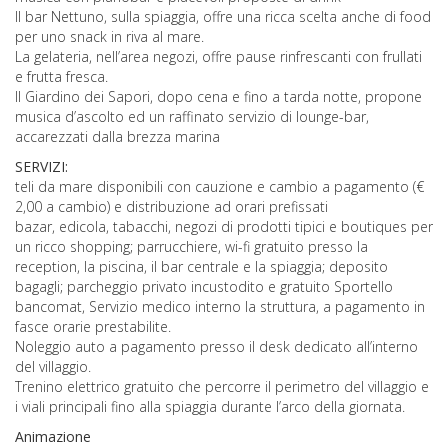
Il bar Nettuno, sulla spiaggia, offre una ricca scelta anche di food
per uno snack in riva al mare.
La gelateria, nell’area negozi, offre pause rinfrescanti con frullati
e frutta fresca.
Il Giardino dei Sapori, dopo cena e fino a tarda notte, propone
musica d’ascolto ed un raffinato servizio di lounge-bar,
accarezzati dalla brezza marina
SERVIZI:
teli da mare disponibili con cauzione e cambio a pagamento (€
2,00 a cambio) e distribuzione ad orari prefissati
bazar, edicola, tabacchi, negozi di prodotti tipici e boutiques per
un ricco shopping; parrucchiere, wi-fi gratuito presso la
reception, la piscina, il bar centrale e la spiaggia; deposito
bagagli; parcheggio privato incustodito e gratuito Sportello
bancomat, Servizio medico interno la struttura, a pagamento in
fasce orarie prestabilite.
Noleggio auto a pagamento presso il desk dedicato all’interno
del villaggio.
Trenino elettrico gratuito che percorre il perimetro del villaggio e
i viali principali fino alla spiaggia durante l’arco della giornata.
Animazione