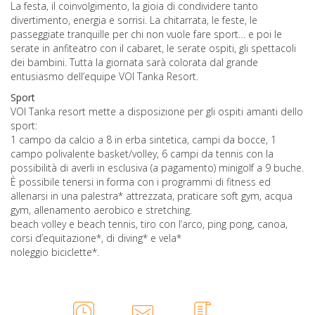
La festa, il coinvolgimento, la gioia di condividere tanto
divertimento, energia e sorrisi. La chitarrata, le feste, le
passeggiate tranquille per chi non vuole fare sport… e poi le
serate in anfiteatro con il cabaret, le serate ospiti, gli spettacoli
dei bambini. Tutta la giornata sarà colorata dal grande
entusiasmo dell’equipe VOI Tanka Resort.
Sport
VOI Tanka resort mette a disposizione per gli ospiti amanti dello
sport:
1 campo da calcio a 8 in erba sintetica, campi da bocce, 1
campo polivalente basket/volley, 6 campi da tennis con la
possibilità di averli in esclusiva (a pagamento) minigolf a 9 buche.
È possibile tenersi in forma con i programmi di fitness ed
allenarsi in una palestra* attrezzata, praticare soft gym, acqua
gym, allenamento aerobico e stretching.
beach volley e beach tennis, tiro con l’arco, ping pong, canoa,
corsi d’equitazione*, di diving* e vela*
noleggio biciclette*.