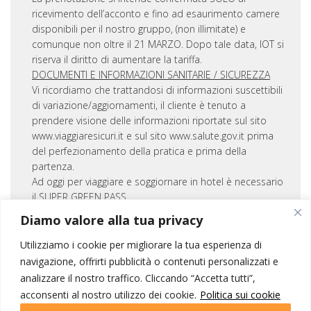
ricevimento dell’acconto e fino ad esaurimento camere
disponibili per il nostro gruppo, (non illimitate) e
comunque non oltre il 21 MARZO. Dopo tale data, IOT si
riserva il diritto di aumentare la tariffa.
DOCUMENTI E INFORMAZIONI SANITARIE / SICUREZZA
Vi ricordiamo che trattandosi di informazioni suscettibili
di variazione/aggiornamenti, il cliente è tenuto a
prendere visione delle informazioni riportate sul sito
www.viaggiaresicuri.it e sul sito www.salute.gov.it prima
del perfezionamento della pratica e prima della
partenza.
Ad oggi per viaggiare e soggiornare in hotel è necessario
il SUPER GREEN PASS
REGOLE DI SPOSTAMENTI REGIONALI IN ITALIA
Diamo valore alla tua privacy
Data la variabilità della normativa, è indispensabile che i
passeggeri, prima della prenotazione del viaggio e a
Utilizziamo i cookie per migliorare la tua esperienza di
pochi giorni dalla partenza, consultino il sito
navigazione, offrirti pubblicità o contenuti personalizzati e
www.Viaggiaresicuri.it per informarsi sulle ordinanze che
analizzare il nostro traffico. Cliccando “Accetta tutti”,
regolano gli spostamenti tra le regioni italiane e le
acconsenti al nostro utilizzo dei cookie.
Politica sui cookie
disposizioni emanate dalle nazioni estere in merito agli