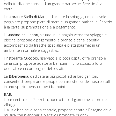
della tradizione sarda ed un grande barbecue. Servizio à la
carte.
Il
ristorante Stella di Mare
, adiacente la spiaggia, un piacevole
pergolato propone piatti di mare e un grande barbecue. Servizio
à la carte, su prenotazione e a pagamento.
Il
Giardino dei Sapori
, situato in un angolo verde tra spiaggia e
piscina, propone a pagamento, a pranzo e cena, aperitivi
accompagnati da fresche specialità e piatti gourmet in un
ambiente informale e suggestivo.
Il
ristorante Cucciolo
, riservato ai piccoli ospiti, offre pranzo e
cena con proposte adatte ai bambini, in uno spazio a loro
dedicato e in compagnia dello staff.
La
Biberoneria
, dedicata ai più piccoli ed ai loro genitori,
consente di preparare le pappe con assistenza del nostro staff
in uno spazio pensato per i bambini.
BAR:
Il bar centrale La Piazzetta, aperto tutto il giorno nel cuore del
villaggio.
Il Music bar, nella zona centrale, propone serate all’insegna della
musica con pianobar e piacevoli proposte di drink