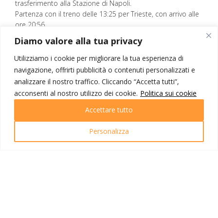
trasferimento alla Stazione di Napoli.
Partenza con il treno delle 13:25 per Trieste, con arrivo alle
ore 20:56.
Fine dei nostri servizi.
Diamo valore alla tua privacy
Utilizziamo i cookie per migliorare la tua esperienza di
navigazione, offrirti pubblicità o contenuti personalizzati e
analizzare il nostro traffico. Cliccando “Accetta tutti”,
NOTE VIAGGIO
acconsenti al nostro utilizzo dei cookie.
Politica sui cookie
Accettare tutto
La quota include
Personalizza
Treno da Trieste a Napoli con Italo
Sistemazione in hotel 3* in centro a
Napoli
Trattamento di camera e colazione
N.02 cene con menu’ partenopeo (1° e
2° giorno )
Visite come da programma;