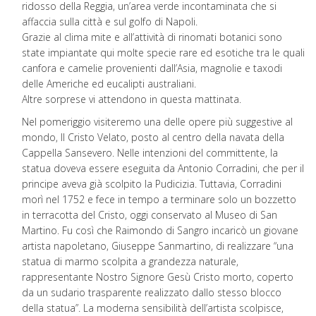
ridosso della Reggia, un’area verde incontaminata che si
affaccia sulla città e sul golfo di Napoli.
Grazie al clima mite e all’attività di rinomati botanici sono
state impiantate qui molte specie rare ed esotiche tra le quali
canfora e camelie provenienti dall’Asia, magnolie e taxodi
delle Americhe ed eucalipti australiani.
Altre sorprese vi attendono in questa mattinata.
Nel pomeriggio visiteremo una delle opere più suggestive al
mondo, Il Cristo Velato, posto al centro della navata della
Cappella Sansevero. Nelle intenzioni del committente, la
statua doveva essere eseguita da Antonio Corradini, che per il
principe aveva già scolpito la Pudicizia. Tuttavia, Corradini
morì nel 1752 e fece in tempo a terminare solo un bozzetto
in terracotta del Cristo, oggi conservato al Museo di San
Martino. Fu così che Raimondo di Sangro incaricò un giovane
artista napoletano, Giuseppe Sanmartino, di realizzare “una
statua di marmo scolpita a grandezza naturale,
rappresentante Nostro Signore Gesù Cristo morto, coperto
da un sudario trasparente realizzato dallo stesso blocco
della statua”. La moderna sensibilità dell’artista scolpisce,